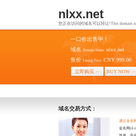
nlxx.net
您正在访问的域名可以转让!This domain name i
一口价出售中！
域名
nlxx.net
Domain Name:
售价
CNY 999.00
Listing Price:
立即购买
BUY NOW
>>
>>
域名交易方式：
通过金名网(
金名网(4
简单、安