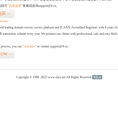
流程可
“点击这里”
查看或咨询support@4.cn。
购买
>>
erview:
orld leading domain escrow service platform and ICANN-Accredited Registrar, with 6 years ri
 transaction volume every year. We promise our clients with professional, safe and easy third-
.
d process, you can
“visit here”
or contact support@4.cn.
NOW
>>
Copyright © 1998 -2025 www.nlxx.net All Rights Reserved
51La