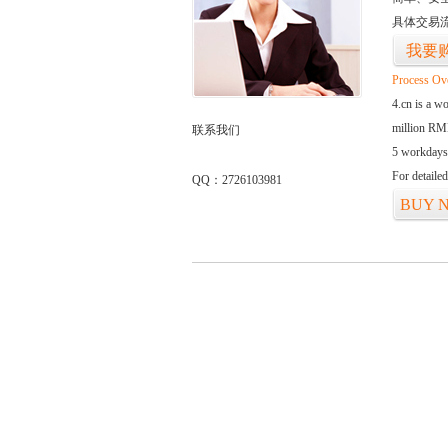
具体交易
我要
Process Ov
4.cn is a w
million RMB
联系我们
5 workdays
For detaile
QQ：2726103981
BUY 